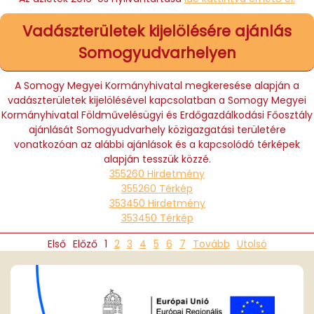
Vadászterületek kijelölésére ajánlás
Somogyudvarhelyen
A Somogy Megyei Kormányhivatal megkeresése alapján a
vadászterületek kijelölésével kapcsolatban a Somogy Megyei
Kormányhivatal Földművelésügyi és Erdőgazdálkodási Főosztály
ajánlását Somogyudvarhely közigazgatási területére
vonatkozóan az alábbi ajánlások és a kapcsolódó térképek
alapján tesszük közzé.
355260 Hirdetmény
355260 Térkép
353450 Hirdetmény
353450 Térkép
Első
Előző
1
2
3
4
5
6
7
Tovább
Utolsó