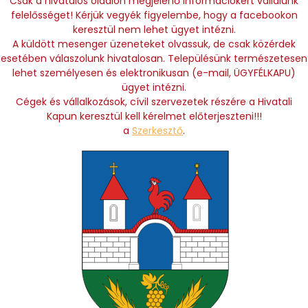
Csak a hivatalos oldalon megjelenő információkért vállalunk
felelősséget! Kérjük vegyék figyelembe, hogy a facebookon
keresztül nem lehet ügyet intézni.
A küldött mesenger üzeneteket olvassuk, de csak közérdek
esetében válaszolunk hivatalosan. Településünk természetesen
lehet személyesen és elektronikusan (e-mail, ÜGYFÉLKAPU)
ügyet intézni.
Cégek és vállalkozások, cívil szervezetek részére a Hivatali
Kapun keresztül kell kérelmet előterjeszteni!!!
a
Szerkesztő
.