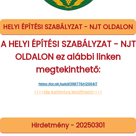
HELYI ÉPÍTÉSI SZABÁLYZAT - NJT OLDALON
A HELYI ÉPÍTÉSI SZABÁLYZAT - NJT
OLDALON ez alábbi linken
megtekinthető:
https://or.njt.hu/eli/398776/
r/2004/7
>>>>ide kattintva letölthető<<<<
Hirdetmény - 20250301