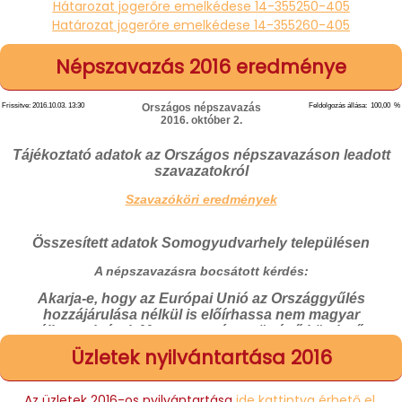
Hátarozat jogerőre emelkédese 14-355250-405
Határozat jogerőre emelkédese 14-355260-405
Népszavazás 2016 eredménye
Üzletek nyilvántartása 2016
Az üzletek 2016-os nyilvántartása
ide kattintva érhető el.