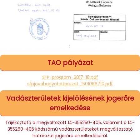
TAO pályázat
SFP-program_2017-18.pdf
sfpjovahagyohatarozat_1501086710.pdf
Vadászterületek kijelölésének jogerőre
emelkedése
Tájékoztató a megváltozott 14-355250-405, valamint a 14-
355260-405 kódszámú vadászterületeket megváltoztató
határozat jogerőre emelkedéséről.