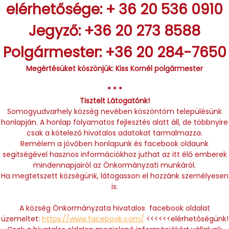
elérhetősége: + 36 20 536 0910
Jegyző: +36 20 273 8588
Polgármester: +36 20 284-7650
Megértésüket köszönjük: Kiss Kornél polgármester
* * *
Tisztelt Látogatónk!
Somogyudvarhely község nevében köszöntöm településünk
honlapján. A honlap folyamatos fejlesztés alatt áll, de többnyire
csak a kötelező hivatalos adatokat tarmalmazza.
Remélem a jövőben honlapunk és facebook oldaunk
segitségével hasznos információkhoz juthat az itt élő emberek
mindennapjairól az Önkormányzati munkáról.
Ha megtetszett községünk, látogasson el hozzánk személyesen
is.
A község Önkormányzata hivatalos facebook oldalat
üzemeltet:
https://www.facebook.com/
<<<<<<elérhetőségünk!