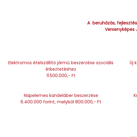
A beruházás, fejleszté
Versenyképes J
Elektromos ételszállító jármű beszerzése szociális
Új 
étkeztetéshez
11.500.000,- Ft
Napelemes kandeláber beszerzése
K
6.400.000 forint, melyből 800.000,- Ft