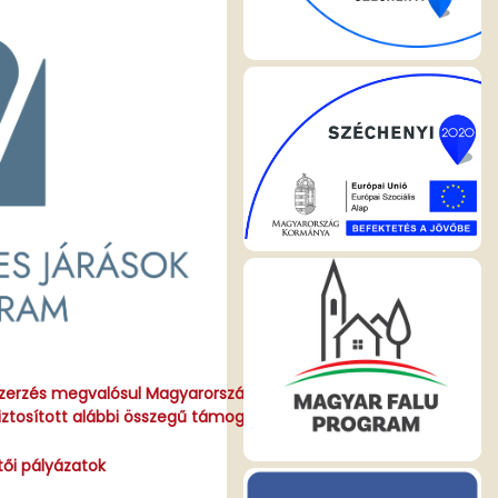
beszerzés megvalósul Magyarország Kormányának a
ztosított alábbi összegű támogatásával
ői pályázatok