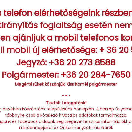
s telefon elérhetőségeink részb
tirányítás foglaltság esetén ne
en ajánljuk a mobil telefonos k
li mobil új elérhetősége: + 36 20
Jegyző: +36 20 273 8588
Polgármester: +36 20 284-7650
Megértésüket köszönjük: Kiss Kornél polgármester
* * *
Tisztelt Látogatónk!
nevében köszöntöm településünk honlapján. A honlap folyamatos 
többnyire csak a kötelező hivatalos adatokat tarmalmazza.
unk és facebook oldaunk segitségével hasznos információkhoz 
mindennapjairól az Önkormányzati munkáról.