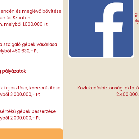
rzencén és meglévő bővítése
Buszmegálló térségi
en és Szentán
8.500.000,- forint, mely
n, melyből 1.000.000 Ft
ra szolgáló gépek vásárlása
lyből 450.630,- Ft
g pályázatok
fejlesztése, korszerűsítése
Közlekedésbiztonsági oktat
lyből 3.000.000,- Ft
2.400.000,
isértékű gépek beszerzése
lyből 2.000.000,- Ft