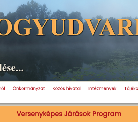
ől
Önkormányzat
Közös hivatal
Intézmények
Tájék
Versenyképes Járások Program