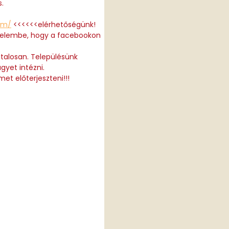
.
om/
<<<<<<elérhetőségünk!
igyelembe, hogy a facebookon
talosan. Településünk
yet intézni.
met előterjeszteni!!!