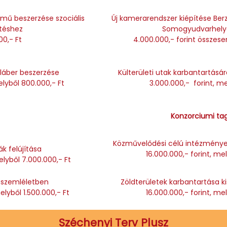
ármű beszerzése szociális
Új kamerarendszer kiépítése Be
téshez
Somogyudvarhely
00,- Ft
4.000.000,- forint összese
áber beszerzése
Külterületi utak karbantartásá
elyből 800.000,- Ft
3.000.000,- forint, me
Konzorciumi ta
Közművelődési célú intézmények 
k felújítása
16.000.000,- forint, me
elyből 7.000.000,- Ft
i szemléletben
Zöldterületek karbantartása k
elyből 1.500.000,- Ft
16.000.000,- forint, me
Széchenyi Terv Plusz