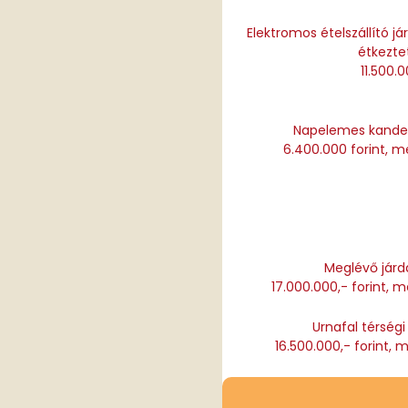
Elektromos ételszállító j
étkezte
11.500.0
Napelemes kandel
6.400.000 forint, m
Meglévő járdá
17.000.000,- forint, m
Urnafal térség
16.500.000,- forint, m