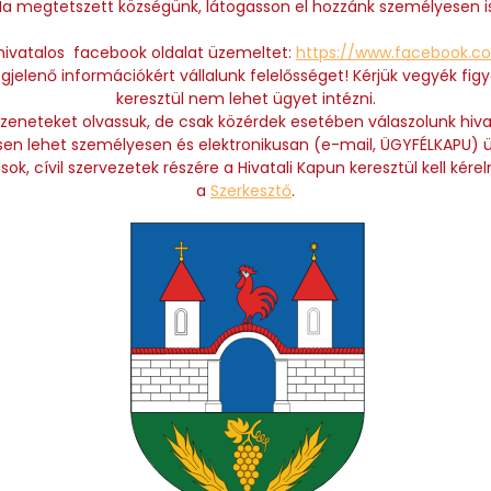
Ha megtetszett községünk, látogasson el hozzánk személyesen is
ivatalos facebook oldalat üzemeltet:
https://www.facebook.c
gjelenő információkért vállalunk felelősséget! Kérjük vegyék f
keresztül nem lehet ügyet intézni.
zeneteket olvassuk, de csak közérdek esetében válaszolunk hiva
en lehet személyesen és elektronikusan (e-mail, ÜGYFÉLKAPU) üg
ok, cívil szervezetek részére a Hivatali Kapun keresztül kell kérel
a
Szerkesztő
.