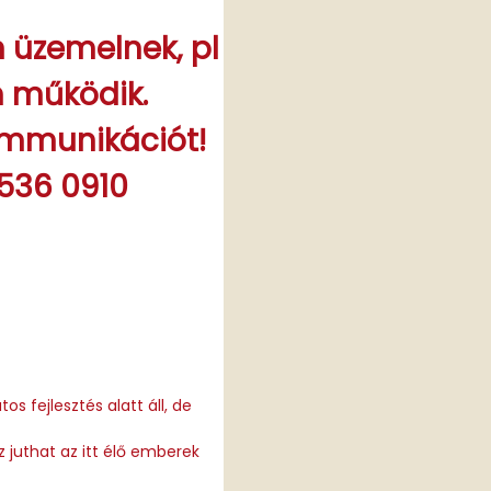
en üzemelnek,
pl
m működik.
ommunikációt!
 536 0910
fejlesztés alatt áll, de
juthat az itt élő emberek