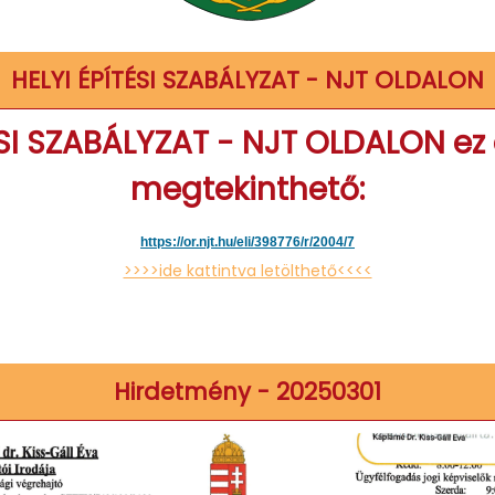
HELYI ÉPÍTÉSI SZABÁLYZAT - NJT OLDALON
ÉSI SZABÁLYZAT - NJT OLDALON ez 
megtekinthető:
https://or.njt.hu/eli/398776/
r/2004/7
>>>>ide kattintva letölthető<<<<
Hirdetmény - 20250301