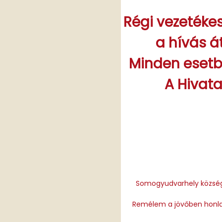
Régi vezetéke
a hívás á
Minden esetb
A Hivata
Somogyudvarhely község 
Remélem a jövőben honlap