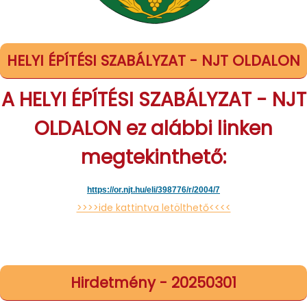
HELYI ÉPÍTÉSI SZABÁLYZAT - NJT OLDALON
A HELYI ÉPÍTÉSI SZABÁLYZAT - NJT
OLDALON ez alábbi linken
megtekinthető:
https://or.njt.hu/eli/398776/
r/2004/7
>>>>ide kattintva letölthető<<<<
Hirdetmény - 20250301