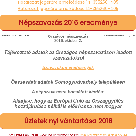
Hátarozat jogerőre emelkédese 14-355250-405
Határozat jogerőre emelkédese 14-355260-405
Népszavazás 2016 eredménye
Üzletek nyilvántartása 2016
Az üzletek 2016-os nyilvántartása
ide kattintva érhető el.