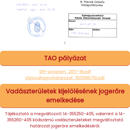
TAO pályázat
SFP-program_2017-18.pdf
sfpjovahagyohatarozat_1501086710.pdf
Vadászterületek kijelölésének jogerőre
emelkedése
Tájékoztató a megváltozott 14-355250-405, valamint a 14-
355260-405 kódszámú vadászterületeket megváltoztató
határozat jogerőre emelkedéséről.