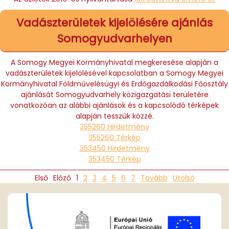
Vadászterületek kijelölésére ajánlás
Somogyudvarhelyen
A Somogy Megyei Kormányhivatal megkeresése alapján a
vadászterületek kijelölésével kapcsolatban a Somogy Megyei
Kormányhivatal Földművelésügyi és Erdőgazdálkodási Főosztály
ajánlását Somogyudvarhely közigazgatási területére
vonatkozóan az alábbi ajánlások és a kapcsolódó térképek
alapján tesszük közzé.
355260 Hirdetmény
355260 Térkép
353450 Hirdetmény
353450 Térkép
Első
Előző
1
2
3
4
5
6
7
Tovább
Utolsó