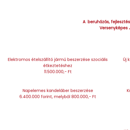
A beruházás, fejleszté
Versenyképes J
Elektromos ételszállító jármű beszerzése szociális
Új 
étkeztetéshez
11.500.000,- Ft
Napelemes kandeláber beszerzése
K
6.400.000 forint, melyből 800.000,- Ft