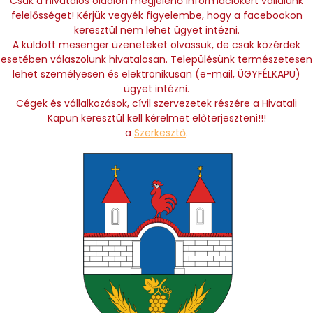
Csak a hivatalos oldalon megjelenő információkért vállalunk
felelősséget! Kérjük vegyék figyelembe, hogy a facebookon
keresztül nem lehet ügyet intézni.
A küldött mesenger üzeneteket olvassuk, de csak közérdek
esetében válaszolunk hivatalosan. Településünk természetesen
lehet személyesen és elektronikusan (e-mail, ÜGYFÉLKAPU)
ügyet intézni.
Cégek és vállalkozások, cívil szervezetek részére a Hivatali
Kapun keresztül kell kérelmet előterjeszteni!!!
a
Szerkesztő
.