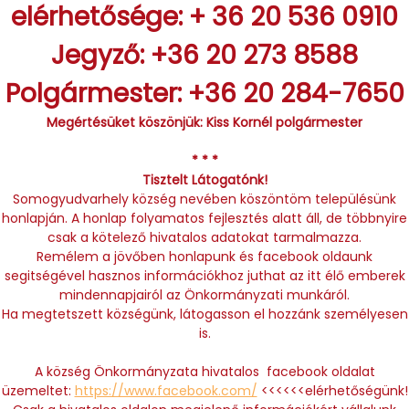
elérhetősége: + 36 20 536 0910
Jegyző: +36 20 273 8588
Polgármester: +36 20 284-7650
Megértésüket köszönjük: Kiss Kornél polgármester
* * *
Tisztelt Látogatónk!
Somogyudvarhely község nevében köszöntöm településünk
honlapján. A honlap folyamatos fejlesztés alatt áll, de többnyire
csak a kötelező hivatalos adatokat tarmalmazza.
Remélem a jövőben honlapunk és facebook oldaunk
segitségével hasznos információkhoz juthat az itt élő emberek
mindennapjairól az Önkormányzati munkáról.
Ha megtetszett községünk, látogasson el hozzánk személyesen
is.
A község Önkormányzata hivatalos facebook oldalat
üzemeltet:
https://www.facebook.com/
<<<<<<elérhetőségünk!