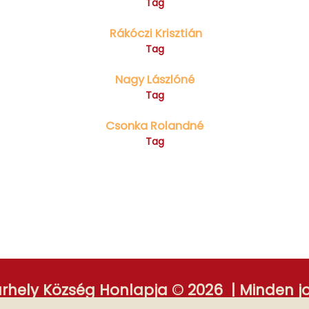
Tag
Rákóczi Krisztián
Tag
Nagy Lászlóné
Tag
Csonka Rolandné
Tag
ely Község Honlapja © 2026 | Minden jo