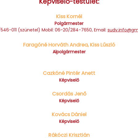
Képviselő-testület:
Kiss Kornél
Polgármester
2/546-011 (szünetel) Mobil: 06-20/284-7650, Email:
sudv.info@gm
Faragóné Horváth Andrea, Kiss Lűszló
Alpolgármester
Cazkóné Pintér Anett
Képviselő
Csordás Jenő
Képviselő
Kovács Dániel
Képviselő
Rákóczi Krisztián