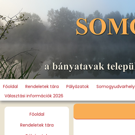
Főoldal
Rendeletek tára
Pályázatok
Somogyudvarhelyr
Választási információk 2026
Főoldal
Rendeletek tára