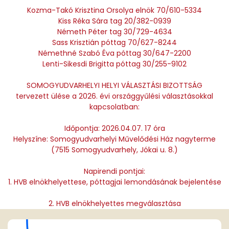
Kozma-Takó Krisztina Orsolya elnök 70/610-5334
Kiss Réka Sára tag 20/382-0939
Németh Péter tag 30/729-4634
Sass Krisztián póttag 70/627-8244
Némethné Szabó Éva póttag 30/647-2200
Lenti-Sikesdi Brigitta póttag 30/255-9102
SOMOGYUDVARHELYI HELYI VÁLASZTÁSI BIZOTTSÁG
tervezett ülése a 2026. évi országgyűlési választásokkal
kapcsolatban:
Időpontja: 2026.04.07. 17 óra
Helyszíne: Somogyudvarhelyi Művelődési Ház nagyterme
(7515 Somogyudvarhely, Jókai u. 8.)
Napirendi pontjai:
1. HVB elnökhelyettese, póttagjai lemondásának bejelentése
2. HVB elnökhelyettes megválasztása